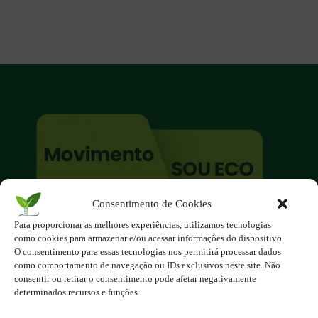
Consentimento de Cookies
O site é um movimento ambientalista!
Para proporcionar as melhores experiências, utilizamos tecnologias
Participe você também!
como cookies para armazenar e/ou acessar informações do dispositivo.
Podemos fazer muito
O consentimento para essas tecnologias nos permitirá processar dados
como comportamento de navegação ou IDs exclusivos neste site. Não
se nos unirmos!
consentir ou retirar o consentimento pode afetar negativamente
determinados recursos e funções.
Inscreva-se na Newsletter