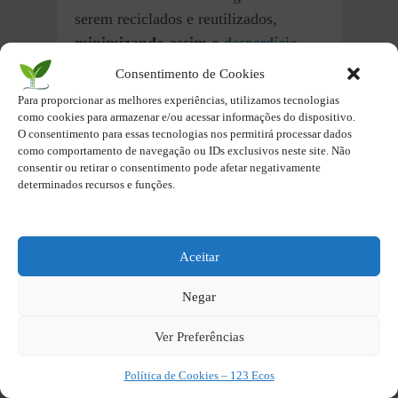
serem reciclados e reutilizados,
minimizando assim o
desperdício
.
Consentimento de Cookies
Para proporcionar as melhores experiências, utilizamos tecnologias
Perguntas e respostas
como cookies para armazenar e/ou acessar informações do dispositivo.
O consentimento para essas tecnologias nos permitirá processar dados
sobre Produtos
como comportamento de navegação ou IDs exclusivos neste site. Não
Biodegradáveis
consentir ou retirar o consentimento pode afetar negativamente
determinados recursos e funções.
O que são produtos
biodegradáveis?
Aceitar
Aqueles que se decompõem
Negar
naturalmente por microrganismos,
resultando assim em substâncias que
Ver Preferências
não prejudicam o meio ambiente.
Política de Cookies – 123 Ecos