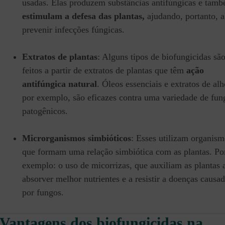
usadas. Elas produzem substâncias antifúngicas e tam
estimulam a defesa das plantas,
ajudando, portanto, a
prevenir infecções fúngicas.
Extratos de plantas
: Alguns tipos de biofungicidas sã
feitos a partir de extratos de plantas que têm
ação
antifúngica natural
. Óleos essenciais e extratos de alh
por exemplo, são eficazes contra uma variedade de fun
patogênicos.
Microrganismos simbióticos
: Esses utilizam organis
que formam uma relação simbiótica com as plantas. Po
exemplo: o uso de micorrizas, que auxiliam as plantas 
absorver melhor nutrientes e a resistir a doenças causa
por fungos.
Vantagens dos biofungicidas na