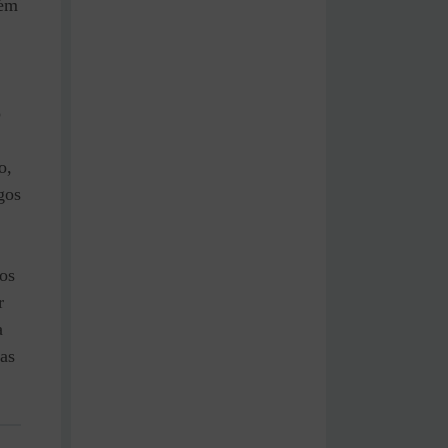
bém
o
o,
gos
mos
r
a
das