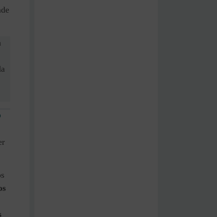
ade
m
da
?
er
os
os
s