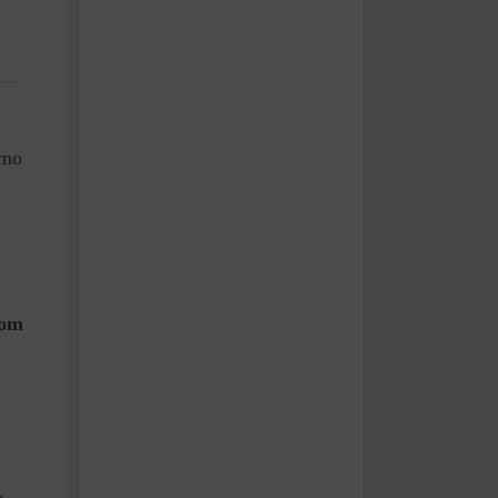
smo
com