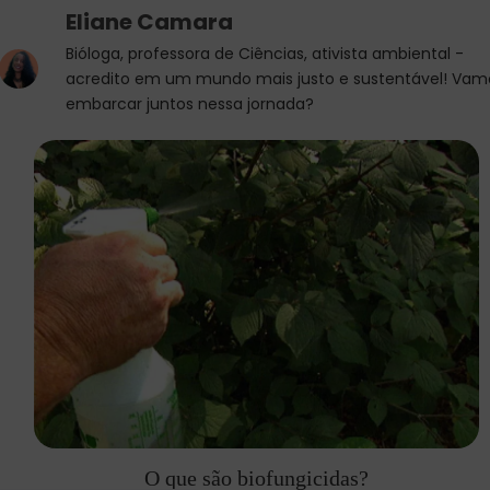
Eliane Camara
Bióloga, professora de Ciências, ativista ambiental -
acredito em um mundo mais justo e sustentável! Vam
embarcar juntos nessa jornada?
O que são biofungicidas?