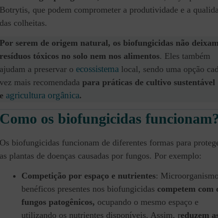
Botrytis, que podem comprometer a produtividade e a qualid
das colheitas.
Por serem de origem natural, os biofungicidas
não deixa
resíduos tóxicos no solo nem nos alimentos
. Eles também
ecossistema
ajudam a preservar o
local, sendo uma opção ca
vez mais recomendada
para práticas de cultivo sustentável
agricultura orgânica
e
.
Como os biofungicidas funcionam
Os biofungicidas funcionam de diferentes formas para proteg
as plantas de doenças causadas por fungos. Por exemplo:
Competição por espaço e nutrientes
: Microorganism
benéficos presentes nos biofungicidas
competem com 
fungos patogênicos,
ocupando o mesmo espaço e
utilizando os nutrientes disponíveis. Assim, r
eduzem a