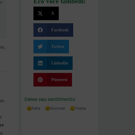
Eco você também!
o
X
é
Facebook
as,
Twitter
LinkedIn
Pinterest
Deixe seu sentimento
as
Feliz
Normal
Triste
s
er
 e