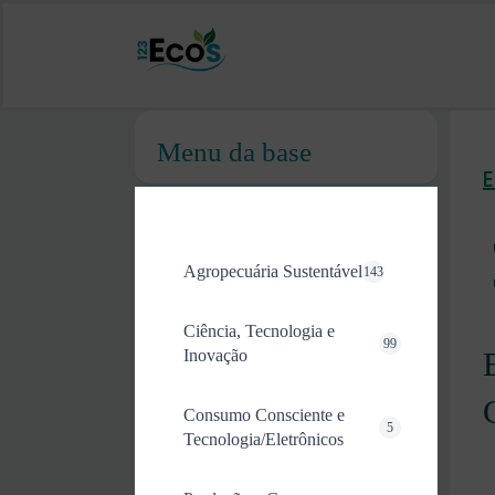
Menu da base
Agropecuária Sustentável
143
Ciência, Tecnologia e
99
Inovação
Consumo Consciente e
5
Tecnologia/Eletrônicos