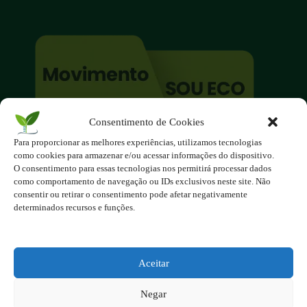
Consentimento de Cookies
O site é um movimento ambientalista!
Para proporcionar as melhores experiências, utilizamos tecnologias
Participe você também!
como cookies para armazenar e/ou acessar informações do dispositivo.
Podemos fazer muito
O consentimento para essas tecnologias nos permitirá processar dados
como comportamento de navegação ou IDs exclusivos neste site. Não
se nos unirmos!
consentir ou retirar o consentimento pode afetar negativamente
determinados recursos e funções.
Inscreva-se na Newsletter
Contato - contato@123ecos.com.br
Política de Privacidade
Aceitar
2025 - Todos os direitos reservados à
Negar
123ecos.com.br