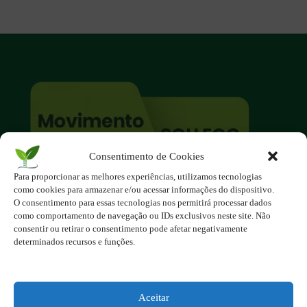
Consentimento de Cookies
Para proporcionar as melhores experiências, utilizamos tecnologias
O site é um movimento ambientalista!
como cookies para armazenar e/ou acessar informações do dispositivo.
Participe você também!
O consentimento para essas tecnologias nos permitirá processar dados
Podemos fazer muito
como comportamento de navegação ou IDs exclusivos neste site. Não
consentir ou retirar o consentimento pode afetar negativamente
se nos unirmos!
determinados recursos e funções.
Inscreva-se na Newsletter
Contato - contato@123ecos.com.br
Aceitar
Política de Privacidade