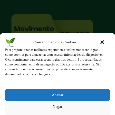
Consentimento de Cookies
Para proporcionar as melhores experiências, utilizamos tecnologias
O site é um movimento ambientalista!
como cookies para armazenar e/ou acessar informações do dispositivo.
Participe você também!
O consentimento para essas tecnologias nos permitirá processar dados
Podemos fazer muito
como comportamento de navegação ou IDs exclusivos neste site. Não
consentir ou retirar o consentimento pode afetar negativamente
se nos unirmos!
determinados recursos e funções.
Inscreva-se na Newsletter
Contato - contato@123ecos.com.br
Aceitar
Política de Privacidade
Negar
2025 - Todos os direitos reservados à 123ecos.com.br