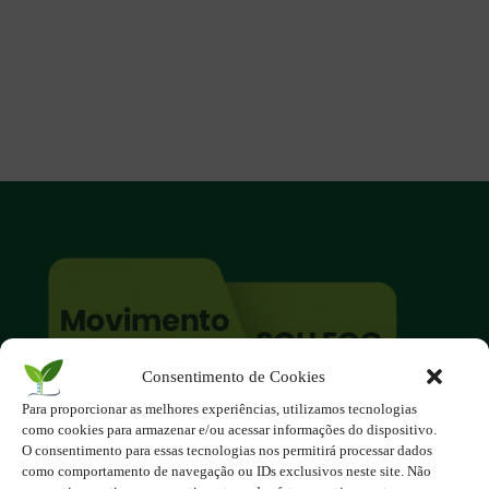
Consentimento de Cookies
Para proporcionar as melhores experiências, utilizamos tecnologias
O site é um movimento ambientalista!
como cookies para armazenar e/ou acessar informações do dispositivo.
Participe você também!
O consentimento para essas tecnologias nos permitirá processar dados
Podemos fazer muito
como comportamento de navegação ou IDs exclusivos neste site. Não