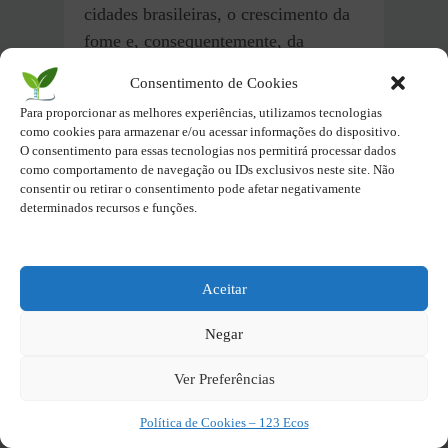
cidades brasileiras, o crescimento da
fome e, consequentemente, da
marginalidade.
O modelo agrário
Consentimento de Cookies
que veio para eliminar a fome
Para proporcionar as melhores experiências, utilizamos tecnologias
passou, portanto, a gerar mais
como cookies para armazenar e/ou acessar informações do dispositivo.
fome.
O consentimento para essas tecnologias nos permitirá processar dados
como comportamento de navegação ou IDs exclusivos neste site. Não
consentir ou retirar o consentimento pode afetar negativamente
Enfim,
a concentração fundiária
determinados recursos e funções.
virou um negócio extremamente
lucrativo.
A chamada especulação
fundiária expulsou os pequenos
Aceitar
produtores do campo e entregou
mais
Negar
de 70% das terras agricultáveis do
campo brasileiro nas mãos de
Ver Preferências
pouquíssimos proprietários.
Política de Cookies – 123 Ecos