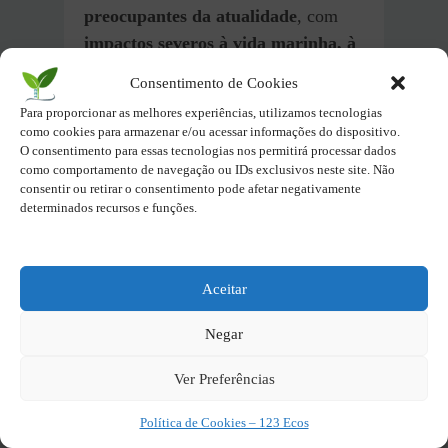
preocupantes da atualidade
, com
impactos severos à vida marinha, à
saúde humana e ao meio ambiente
.
Consentimento de Cookies
O termo se refere a minúsculas
Para proporcionar as melhores experiências, utilizamos tecnologias
partículas de plástico, menores que
como cookies para armazenar e/ou acessar informações do dispositivo.
5mm, que podem se originar de
O consentimento para essas tecnologias nos permitirá processar dados
como comportamento de navegação ou IDs exclusivos neste site. Não
diversas fontes, como:
consentir ou retirar o consentimento pode afetar negativamente
determinados recursos e funções.
Sacolas plásticas, garrafas PET,
embalagens e outros produtos
plásticos se fragmentam com o tempo,
Aceitar
liberando microplásticos no ambiente.
Negar
Principalmente, os microplásticos
primários que são fabricados
Ver Preferências
intencionalmente para diversos usos,
como em cosméticos, produtos de
Política de Cookies – 123 Ecos