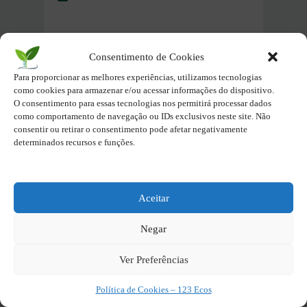
Pastas Ecopédia
Consentimento de Cookies
Para proporcionar as melhores experiências, utilizamos tecnologias
Clima e Governança
como cookies para armazenar e/ou acessar informações do dispositivo.
O consentimento para essas tecnologias nos permitirá processar dados
como comportamento de navegação ou IDs exclusivos neste site. Não
Recusos Naturais, Natureza e
consentir ou retirar o consentimento pode afetar negativamente
Biodiversidade
determinados recursos e funções.
Resíduos e Economia
Circular
Aceitar
Inovação e Tecnologia Verde
Negar
Sociedade e Cultura
Ver Preferências
Sustentável
Política de Cookies – 123 Ecos
Parques Naturais do Brasil