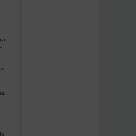
ra
é
as
am
da