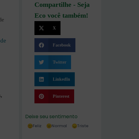
Compartilhe - Seja
Eco você também!
de
X
 de
Facebook
Twitter
LinkedIn
,
Pinterest
Deixe seu sentimento
Feliz
Normal
Triste