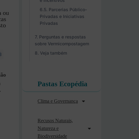
e Incentivos
Parcerias Público-
a ou
Privadas e Iniciativas
cas
Privadas
sto
Perguntas e respostas
sobre Vermicompostagem
Veja também
ção
Pastas Ecopédia
a
r
Clima e Governança
Recusos Naturais,
Natureza e
Biodiversidade