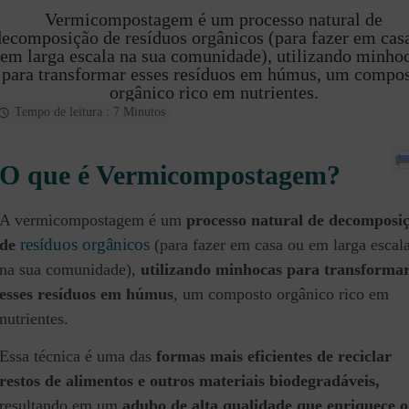
Vermicompostagem é um processo natural de
decomposição de resíduos orgânicos (para fazer em cas
em larga escala na sua comunidade), utilizando minho
para transformar esses resíduos em húmus, um compo
orgânico rico em nutrientes.
Tempo de leitura : 7 Minutos
O que é Vermicompostagem?
A vermicompostagem é um
processo natural de decomposi
resíduos orgânicos
de
(para fazer em casa ou em larga escal
na sua comunidade),
utilizando minhocas para transforma
esses resíduos em húmus
, um composto orgânico rico em
nutrientes.
Essa técnica é uma das
formas mais eficientes de reciclar
restos de alimentos e outros materiais biodegradáveis,
resultando em um
adubo de alta qualidade que enriquece o