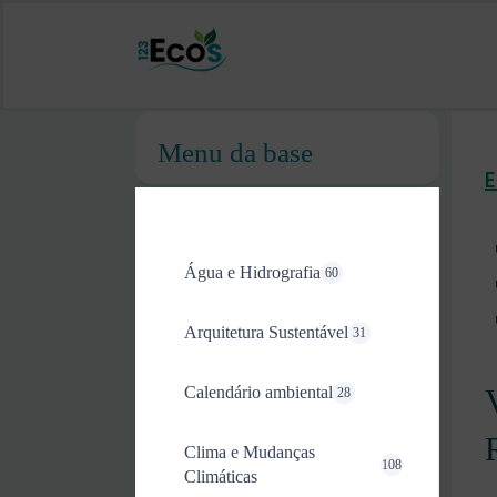
Menu da base
Água e Hidrografia
60
Arquitetura Sustentável
31
Calendário ambiental
28
Clima e Mudanças
108
Climáticas