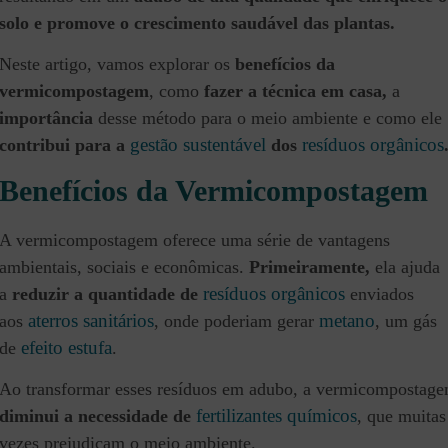
solo e promove o crescimento saudável das plantas.
Neste artigo, vamos explorar os
benefícios da
vermicompostagem
, como
fazer a técnica em casa,
a
importância
desse método para o meio ambiente e como ele
gestão sustentável
resíduos orgânicos
contribui para a
dos
Benefícios da Vermicompostagem
A vermicompostagem oferece uma série de vantagens
ambientais, sociais e econômicas.
Primeiramente,
ela ajuda
resíduos orgânicos
a
reduzir a quantidade de
enviados
aterros sanitários
metano
aos
, onde poderiam gerar
, um gás
efeito estufa
de
.
Ao transformar esses resíduos em adubo, a vermicompostag
fertilizantes químicos
diminui a necessidade de
, que muitas
vezes prejudicam o meio ambiente.