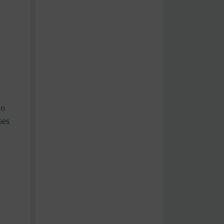
lo
ses