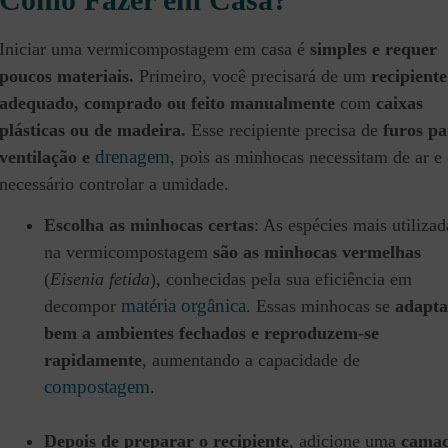
Iniciar uma vermicompostagem em casa é
simples e requer
poucos materiais.
Primeiro, você precisará de um
recipiente
adequado, comprado ou feito manualmente
com
caixas
plásticas ou de madeira.
Esse recipiente precisa de
furos pa
drenagem
ventilação e
, pois as minhocas necessitam de ar e 
necessário controlar a umidade.
Escolha as minhocas certas
: As espécies mais utilizad
na vermicompostagem
são as minhocas vermelhas
(
Eisenia fetida
), conhecidas pela sua eficiência em
matéria orgânica
decompor
. Essas minhocas se
adapt
bem a ambientes fechados e reproduzem-se
rapidamente
, aumentando a capacidade de
compostagem
.
Depois de preparar o recipiente
, adicione uma
cama