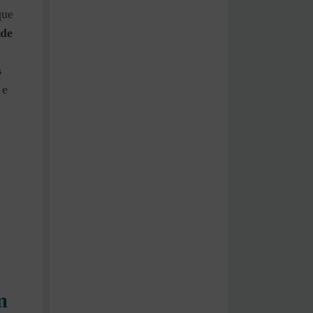
que
 de
s
 e
m