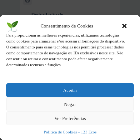
Degradação de
Tratamento de
bacias
efluentes: o que
Consentimento de Cookies
hidrográficas
é, etapas e sua
Para proporcionar as melhores experiências, utilizamos tecnologias
brasileiras –
importância
como cookies para armazenar e/ou acessar informações do dispositivo.
causas
O consentimento para essas tecnologias nos permitirá processar dados
como comportamento de navegação ou IDs exclusivos neste site. Não
consentir ou retirar o consentimento pode afetar negativamente
determinados recursos e funções.
01/11/2024
INÍCIO
ECOPÉDIA
SUSTENTABILIDADE
AMBIENTAL
Aceitar
Poluição Hídrica e
Oceânica
Negar
Tag -
Limites Planetários
Ver Preferências
Atualizado em:
01/11/2024
Política de Cookies – 123 Ecos