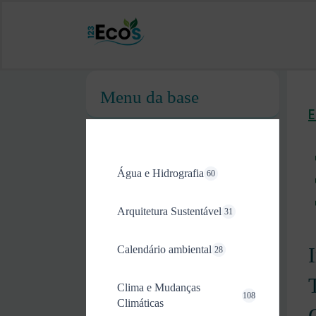
Menu da base
Água e Hidrografia
60
Arquitetura Sustentável
31
Calendário ambiental
28
Clima e Mudanças
108
Climáticas