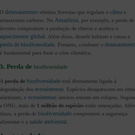
desmatamento
clima
O
elimina florestas que regulam o
e
Amazônia
armazenam carbono. Na
, por exemplo, a perda de
árvores compromete a produção de chuvas e acelera o
aquecimento global
. Além disso, destrói habitats e causa a
perda de biodiversidade
desmatament
. Portanto, combater o
é fundamental para frear a crise climática.
3. Perda de
biodiversidade
biodiversidade
A
perda de
está diretamente ligada à
ecossistemas
degradação dos
. Espécies desaparecem em ritm
ecossistemas
alarmante, e
inteiros entram em colapso. Segun
a ONU, mais de
1 milhão de espécies
estão ameaçadas. Alé
biodiversidade
disso, a perda de
compromete a segurança
saúde ambiental
alimentar e a
.