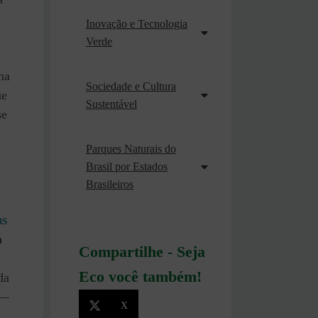
Inovação e Tecnologia
Verde
ma
Sociedade e Cultura
ue
Sustentável
e
Parques Naturais do
Brasil por Estados
Brasileiros
as
a
Compartilhe - Seja
Eco você também!
da
—
X