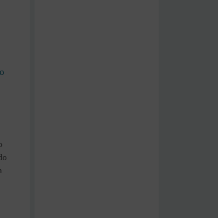
o
o
do
m