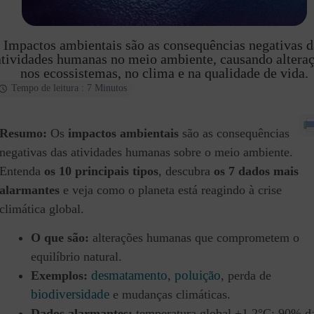
Impactos ambientais são as consequências negativas d
atividades humanas no meio ambiente, causando altera
nos ecossistemas, no clima e na qualidade de vida.
Tempo de leitura : 7 Minutos
Resumo:
Os
impactos ambientais
são as consequências
negativas das atividades humanas sobre o meio ambiente.
Entenda
os 10 principais tipos
, descubra
os 7 dados mais
alarmantes
e veja como o planeta está reagindo à crise
climática global.
O que são:
alterações humanas que comprometem o
equilíbrio natural.
desmatamento
poluição
Exemplos:
,
, perda de
biodiversidade
e mudanças climáticas.
Dados alarmantes:
temperatura global +1,2°C; 90% d