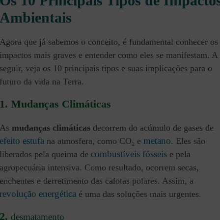
Os 10 Principais Tipos de Impacto
Ambientais
Agora que já sabemos o conceito, é fundamental conhecer os
impactos mais graves e entender como eles se manifestam. A
seguir, veja os 10 principais tipos e suas implicações para o
futuro da vida na Terra.
1. Mudanças Climáticas
As
mudanças climáticas
decorrem do acúmulo de gases de
efeito estufa
metano
na atmosfera, como CO₂ e
. Eles são
combustíveis fósseis
liberados pela queima de
e pela
agropecuária intensiva. Como resultado, ocorrem secas,
enchentes e derretimento das calotas polares. Assim, a
revolução energética
é uma das soluções mais urgentes.
2.
desmatamento