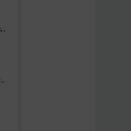
lém
ão