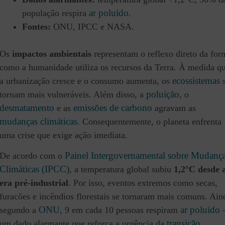
ar poluído
população respira
.
Fontes:
ONU, IPCC e NASA.
Os
impactos ambientais
representam o reflexo direto da for
como a humanidade utiliza os recursos da Terra. À medida q
ecossistemas
a urbanização cresce e o consumo aumenta, os
s
poluição
tornam mais vulneráveis. Além disso, a
, o
desmatamento
emissões de carbono
e as
agravam as
mudanças climáticas
. Consequentemente, o planeta enfrenta
uma crise que exige ação imediata.
Painel Intergovernamental sobre Mudanç
De acordo com o
Climáticas (IPCC)
, a temperatura global subiu
1,2°C desde 
era pré-industrial
. Por isso, eventos extremos como secas,
furacões e incêndios florestais se tornaram mais comuns. Ain
ONU
ar poluído
segundo a
, 9 em cada 10 pessoas respiram
transição
um dado alarmante que reforça a urgência da