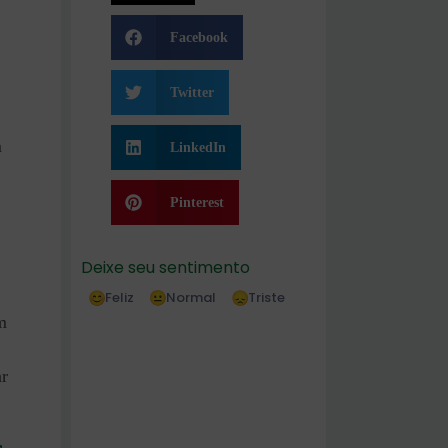
Facebook
Twitter
m
LinkedIn
Pinterest
Deixe seu sentimento
Feliz
Normal
Triste
m
ar