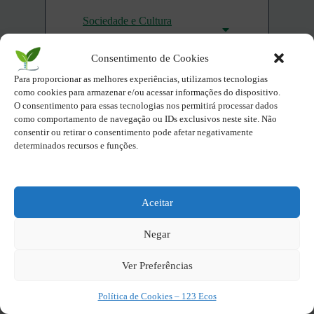
Sociedade e Cultura
Sustentável
Consentimento de Cookies
Parques Naturais do Brasil
Para proporcionar as melhores experiências, utilizamos tecnologias
por Estados Brasileiros
como cookies para armazenar e/ou acessar informações do dispositivo.
O consentimento para essas tecnologias nos permitirá processar dados
Compartilhe - Seja Eco você
como comportamento de navegação ou IDs exclusivos neste site. Não
consentir ou retirar o consentimento pode afetar negativamente
também!
determinados recursos e funções.
X
Facebook
Aceitar
Twitter
LinkedIn
Negar
Pinterest
Ver Preferências
Política de Cookies – 123 Ecos
Deixe seu sentimento