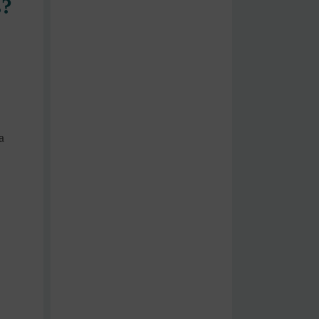
s?
a
,