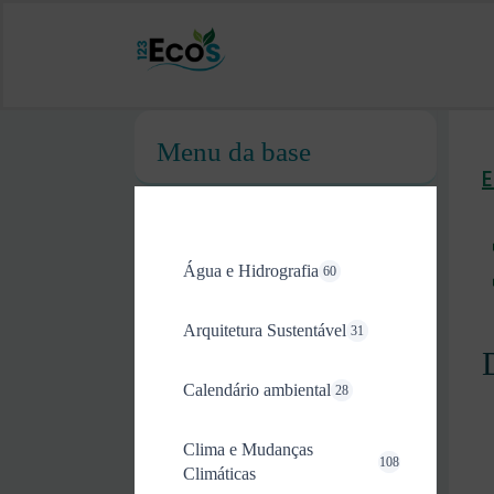
Menu da base
Água e Hidrografia
60
Arquitetura Sustentável
31
Calendário ambiental
28
Clima e Mudanças
108
Climáticas