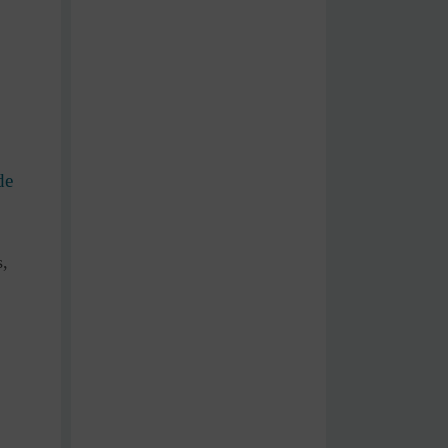
de
s,