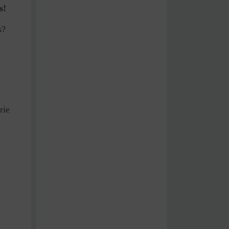
s!
s?
rie