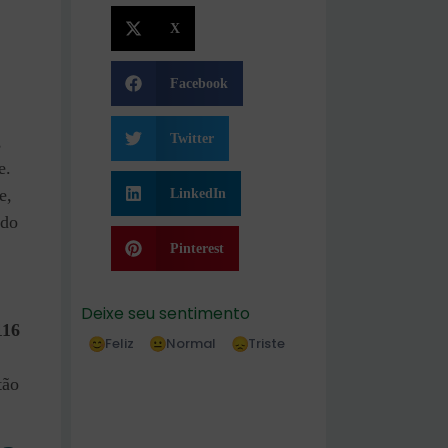
X
Facebook
Twitter
,
e.
e,
LinkedIn
 do
Pinterest
Deixe seu sentimento
116
Feliz
Normal
Triste
tão