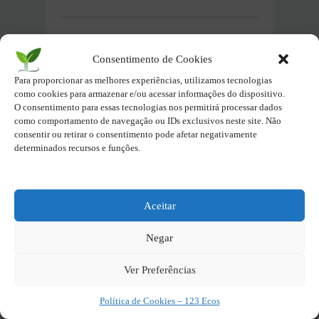
Perguntas Intrigantes
Consentimento de Cookies
sobre o
gás natural
Para proporcionar as melhores experiências, utilizamos tecnologias
como cookies para armazenar e/ou acessar informações do dispositivo.
O
gás natural
é uma fonte de
energia
O consentimento para essas tecnologias nos permitirá processar dados
como comportamento de navegação ou IDs exclusivos neste site. Não
renovável
?
consentir ou retirar o consentimento pode afetar negativamente
determinados recursos e funções.
Não. Ele é um
combustível fóssil
e,
embora emita menos CO₂ do que
carvão e petróleo, não é renovável e
Aceitar
contribui para as emissões de gases de
Negar
efeito estufa
.
Ver Preferências
Por que o
gás natural
é considerado
um “combustível de transição”?
Política de Cookies – 123 Ecos