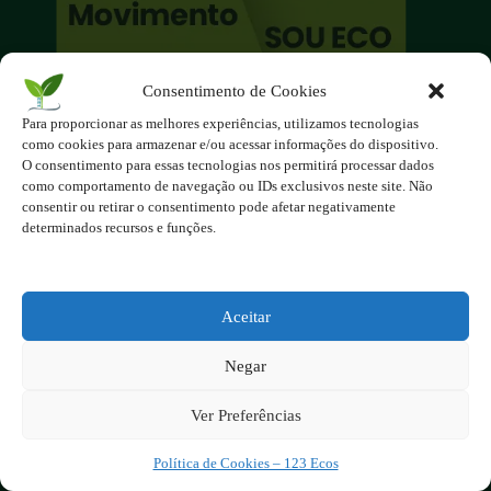
Consentimento de Cookies
O site é um movimento ambientalista!
Para proporcionar as melhores experiências, utilizamos tecnologias
Participe você também!
como cookies para armazenar e/ou acessar informações do dispositivo.
Podemos fazer muito
O consentimento para essas tecnologias nos permitirá processar dados
como comportamento de navegação ou IDs exclusivos neste site. Não
se nos unirmos!
consentir ou retirar o consentimento pode afetar negativamente
determinados recursos e funções.
Inscreva-se na Newsletter
Contato - contato@123ecos.com.br
Política de Privacidade
Aceitar
2025 - Todos os direitos reservados à
Negar
123ecos.com.br
Layout da home e rodapé criado por
Rita Studio
Ver Preferências
Política de Cookies – 123 Ecos