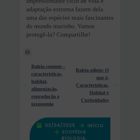
impressionante ciclo de vida e
adaptação extrema fazem dela
uma das espécies mais fascinantes
do mundo marinho. Vamos
protegê-la? Compartilhe!
Baleia-comum –
Baleia-piloto: O
características,
que é,
habitat,
Características,
alimentação,
Habitat e
reprodução e
Curiosidades
taxonomia
03/04/2025
INÍCIO
ECOPÉDIA
BIOLOGIA,