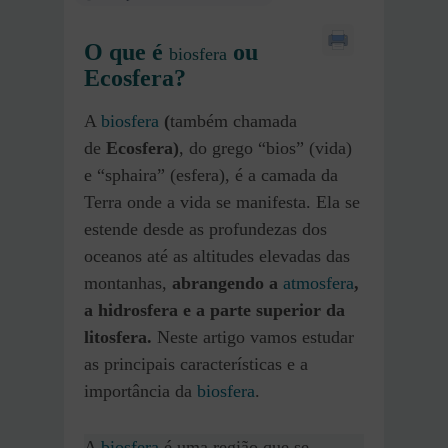
O que é
ou
biosfera
Ecosfera?
A
biosfera
(
também chamada
de
Ecosfera)
, do grego “bios” (vida)
e “sphaira” (esfera), é a camada da
Terra onde a vida se manifesta. Ela se
estende desde as profundezas dos
oceanos até as altitudes elevadas das
montanhas,
abrangendo a
atmosfera
,
a hidrosfera e a parte superior da
litosfera.
Neste artigo vamos estudar
as principais características e a
importância da
biosfera
.
A
biosfera
é uma região que se