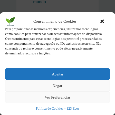
mundo
Reserva da Biosfera do Cerrado
Consentimento de Cookies
– Importância e motivos da
criação
Para proporcionar as melhores experiências, utilizamos tecnologias
como cookies para armazenar e/ou acessar informações do dispositivo.
O consentimento para essas tecnologias nos permitirá processar dados
O que é a Reserva da Biosfera
como comportamento de navegação ou IDs exclusivos neste site. Não
consentir ou retirar o consentimento pode afetar negativamente
da Mata Atlântica (RBMA)?
determinados recursos e funções.
Reserva da Biosfera do
Pantanal – O que é e porque foi
Aceitar
criada
Negar
Divulgue essa postagem nas suas
Ver Preferências
redes sociais. Seja Eco você
também!
Política de Cookies – 123 Ecos