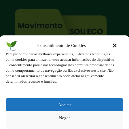
Consentimento de Cookies
O site é um movimento ambientalista!
Para proporcionar as melhores experiências, utilizamos tecnologias
Participe você também!
como cookies para armazenar e/ou acessar informações do dispositivo.
Podemos fazer muito
O consentimento para essas tecnologias nos permitirá processar dados
como comportamento de navegação ou IDs exclusivos neste site. Não
se nos unirmos!
consentir ou retirar o consentimento pode afetar negativamente
determinados recursos e funções.
Inscreva-se na Newsletter
Contato - contato@123ecos.com.br
Política de Privacidade
Aceitar
2025 - Todos os direitos reservados à
Negar
123ecos.com.br
Layout da home e rodapé criado por
Rita Studio