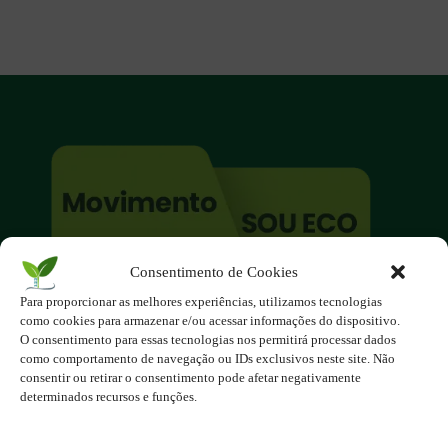
Consentimento de Cookies
O site é um movimento ambientalista!
Para proporcionar as melhores experiências, utilizamos tecnologias
Participe você também!
como cookies para armazenar e/ou acessar informações do dispositivo.
Podemos fazer muito
O consentimento para essas tecnologias nos permitirá processar dados
como comportamento de navegação ou IDs exclusivos neste site. Não
se nos unirmos!
consentir ou retirar o consentimento pode afetar negativamente
determinados recursos e funções.
Inscreva-se na Newsletter
Contato - contato@123ecos.com.br