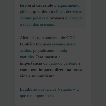
I
sso está causando o
aquecimento
global
, que afeta o
clima
,
derrete as
calotas polares
e provoca a
elevação
o nível dos oceanos.
Além disso, o aumento do
CO2
também torna os
oceanos mais
ácidos
, prejudicando a
vida
marinha
.
Isso mostra a
importância
d
o
ciclo do carbono
e
como tem impacto direto na nossa
vida e no ambiente.
Equilíbrio dos Ciclos Naturais – O
que é e importância