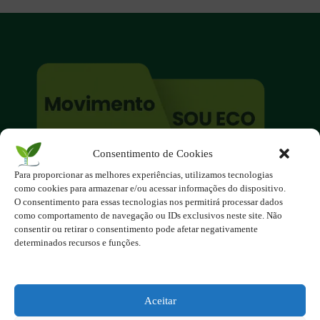
Consentimento de Cookies
O site é um movimento ambientalista!
Para proporcionar as melhores experiências, utilizamos tecnologias
Participe você também!
como cookies para armazenar e/ou acessar informações do dispositivo.
Podemos fazer muito
O consentimento para essas tecnologias nos permitirá processar dados
como comportamento de navegação ou IDs exclusivos neste site. Não
se nos unirmos!
consentir ou retirar o consentimento pode afetar negativamente
determinados recursos e funções.
Inscreva-se na Newsletter
Contato - contato@123ecos.com.br
Política de Privacidade
Aceitar