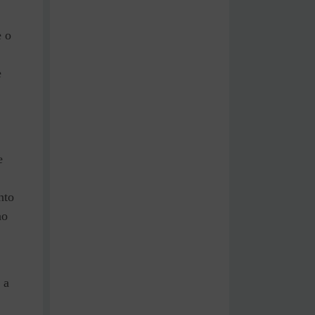
e o
e
e
nto
ao
 a