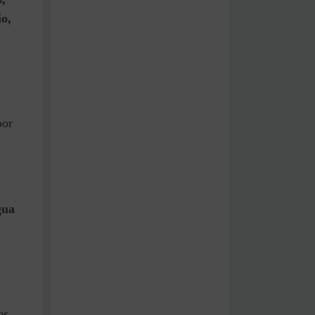
o,
por
gua
os