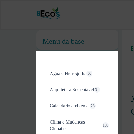
Menu da base
Água e Hidrografia
60
Arquitetura Sustentável
31
Calendário ambiental
28
Clima e Mudanças
108
Climáticas