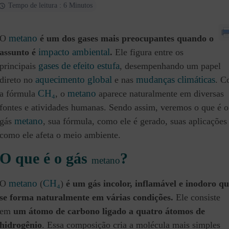
Tempo de leitura : 6 Minutos
metano
O
é um dos gases mais preocupantes quando o
impacto ambiental
assunto é
.
Ele figura entre os
gases de efeito estufa
principais
, desempenhando um papel
aquecimento global
mudanças climáticas
direto no
e nas
. C
CH₄
metano
a fórmula
, o
aparece naturalmente em diversas
fontes e atividades humanas. Sendo assim, veremos o que é o
metano
gás
, sua fórmula, como ele é gerado, suas aplicações
como ele afeta o meio ambiente.
O que é o gás
?
metano
metano
CH₄
O
(
)
é um gás incolor, inflamável e inodoro q
se forma naturalmente em várias condições.
Ele consiste
em
um átomo de carbono ligado a quatro átomos de
hidrogênio
. Essa composição cria a molécula mais simples