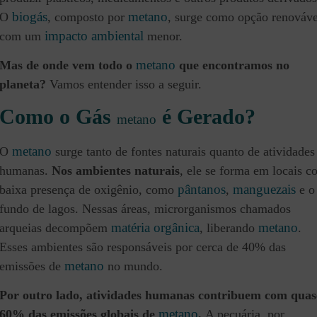
biogás
metano
O
, composto por
, surge como opção renováve
impacto ambiental
com um
menor.
metano
Mas de onde vem todo o
que encontramos no
planeta?
Vamos entender isso a seguir.
Como o Gás
é Gerado?
metano
metano
O
surge tanto de fontes naturais quanto de atividades
humanas.
Nos ambientes naturais
, ele se forma em locais 
pântanos
manguezais
baixa presença de oxigênio, como
,
e o
fundo de lagos. Nessas áreas, microrganismos chamados
matéria orgânica
metano
arqueias decompõem
, liberando
.
Esses ambientes são responsáveis por cerca de 40% das
metano
emissões de
no mundo.
Por outro lado, atividades humanas contribuem com quas
metano
60% das emissões globais de
.
A pecuária, por