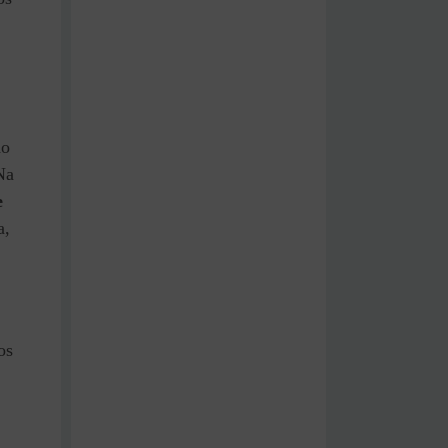
do
Na
e
a,
os
.