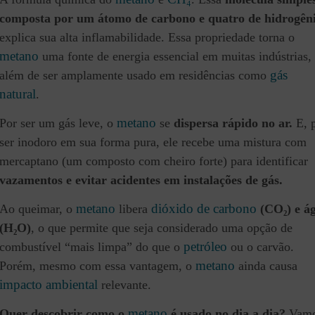
composta por um átomo de carbono e quatro de hidrogêni
explica sua alta inflamabilidade. Essa propriedade torna o
metano
uma fonte de energia essencial em muitas indústrias,
gás
além de ser amplamente usado em residências como
natural
.
metano
Por ser um gás leve, o
se
dispersa rápido no ar.
E, 
ser inodoro em sua forma pura, ele recebe uma mistura com
mercaptano (um composto com cheiro forte) para identificar
vazamentos e evitar acidentes em instalações de gás.
metano
dióxido de carbono
Ao queimar, o
libera
(CO₂) e á
(H₂O)
, o que permite que seja considerado uma opção de
petróleo
combustível “mais limpa” do que o
ou o carvão.
metano
Porém, mesmo com essa vantagem, o
ainda causa
impacto ambiental
relevante.
metano
Quer descobrir como o
é usado no dia a dia?
Vam