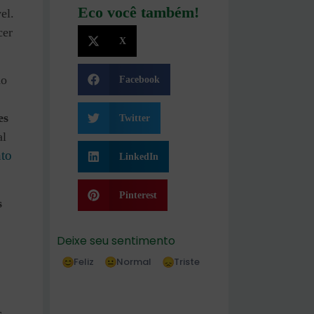
Eco você também!
el.
cer
X
do
Facebook
es
Twitter
al
to
LinkedIn
Pinterest
s
Deixe seu sentimento
Feliz
Normal
Triste
,