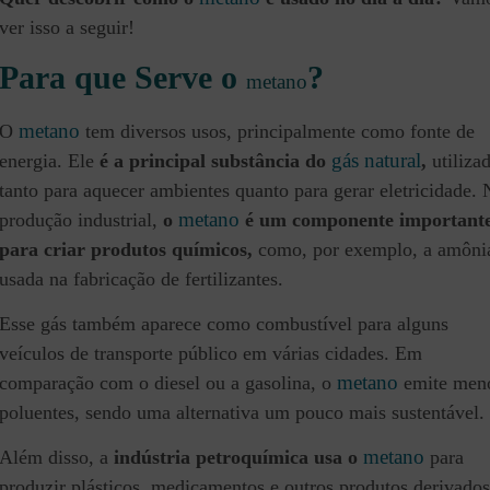
ver isso a seguir!
Para que Serve o
?
metano
metano
O
tem diversos usos, principalmente como fonte de
gás natural
energia. Ele
é a principal substância do
,
utiliza
tanto para aquecer ambientes quanto para gerar eletricidade. 
metano
produção industrial,
o
é um componente important
para criar produtos químicos,
como, por exemplo, a amôni
usada na fabricação de fertilizantes.
Esse gás também aparece como combustível para alguns
veículos de transporte público em várias cidades. Em
metano
comparação com o diesel ou a gasolina, o
emite men
poluentes, sendo uma alternativa um pouco mais sustentável.
metano
Além disso, a
indústria petroquímica usa o
para
produzir plásticos, medicamentos e outros produtos derivados