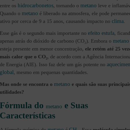
hidrocarbonetos
metano
entre os
, tornando o
leve e inflamáv
metano
Quando o
é liberado na atmosfera, ele pode permane
clima
ativo por cerca de 9 a 15 anos, causando impacto no
.
efeito estufa
Esse gás é o segundo mais importante no
, fican
metano
apenas atrás do dióxido de carbono (CO₂). Embora o
esteja presente em menor concentração,
ele retém até 25 vez
mais calor que o CO₂
, de acordo com a Agência Internacion
aquecimen
de Energia (AIE). Isso faz dele um gás potente no
global
, mesmo em pequenas quantidades.
metano
Mas onde se encontra o
e quais são suas principai
utilidades?
Fórmula do
e Suas
metano
Características
metano
CH₄
A fórmula química do
é
. Essa
molécula simples