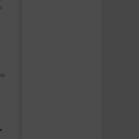
l
com
e