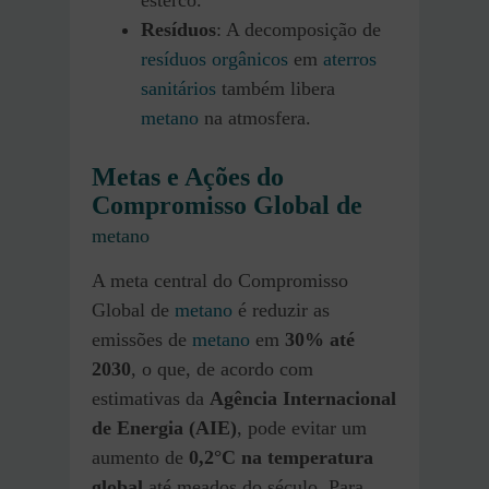
Resíduos
: A decomposição de
resíduos orgânicos
em
aterros
sanitários
também libera
metano
na atmosfera.
Metas e Ações do
Compromisso Global de
metano
A meta central do Compromisso
Global de
metano
é reduzir as
emissões de
metano
em
30% até
2030
, o que, de acordo com
estimativas da
Agência Internacional
de Energia (AIE)
, pode evitar um
aumento de
0,2°C na temperatura
global
até meados do século. Para