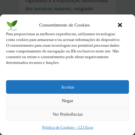
capitalista e à exploração desenfreada
dos
recursos naturais
, exigindo
mudanças profundas para garantir um
futuro sustentável.
Consentimento de Cookies
Discurso na Conferência das Nações
Para proporcionar as melhores experiências, utilizamos tecnologias
como cookies para armazenar e/ou acessar informações do dispositivo.
Unidas sobre Mudanças Climáticas de
O consentimento para essas tecnologias nos permitirá processar dados
2021 (COP26): Um discurso que
como comportamento de navegação ou IDs exclusivos neste site. Não
destacou a inação dos governos e
consentir ou retirar o consentimento pode afetar negativamente
determinados recursos e funções.
principalmente a necessidade de ações
urgentes para evitar o pior das
mudanças climáticas.
Aceitar
Quais os principais prêmios e
Negar
reconhecimentos que Greta recebeu
Ver Preferências
por sua atuação?
Política de Cookies – 123 Ecos
Prêmio Right Livelihood (2019):