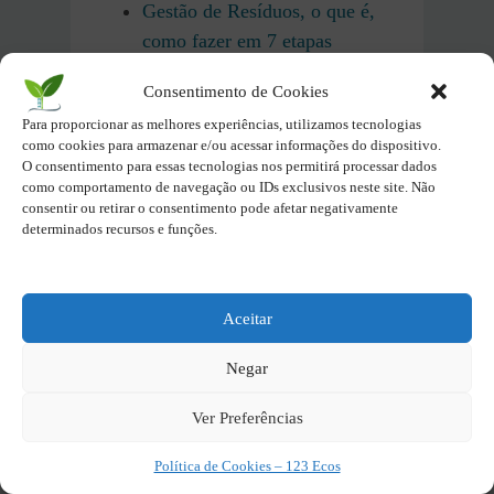
Gestão de Resíduos, o que é,
como fazer em 7 etapas
essenciais
Consentimento de Cookies
Para proporcionar as melhores experiências, utilizamos tecnologias
Os principais gases do efeito
como cookies para armazenar e/ou acessar informações do dispositivo.
estufa
O consentimento para essas tecnologias nos permitirá processar dados
como comportamento de navegação ou IDs exclusivos neste site. Não
consentir ou retirar o consentimento pode afetar negativamente
Sistemas de reciclagem
determinados recursos e funções.
avançados para a
sustentabilidade
Aceitar
Reciclagem Energética – O que
é, etapas, tecnologias e desafios
Negar
Ver Preferências
Dicas de pesquisa
Política de Cookies – 123 Ecos
Organização Mundial da