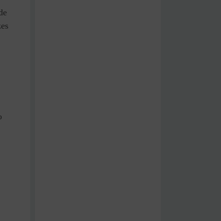
de
zes
o