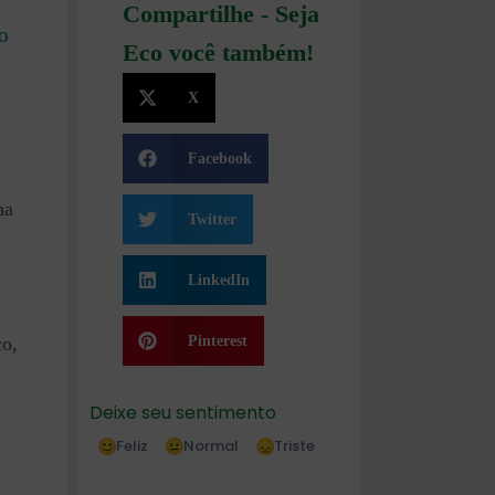
Compartilhe - Seja
o
Eco você também!
X
Facebook
na
Twitter
LinkedIn
Pinterest
co,
Deixe seu sentimento
Feliz
Normal
Triste