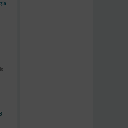
gia
de
s