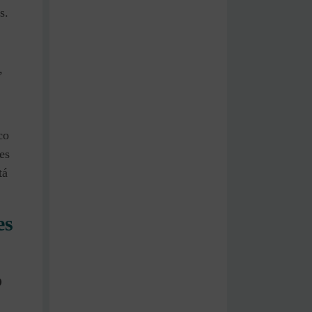
s.
,
co
es
tá
es
O