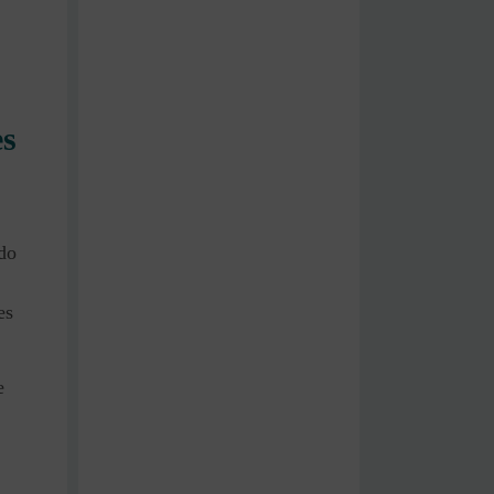
es
do
es
e