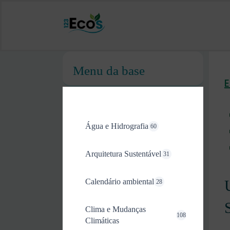
Menu da base
Água e Hidrografia
60
Arquitetura Sustentável
31
Calendário ambiental
28
Clima e Mudanças
108
Climáticas