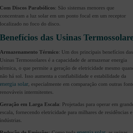
Com
Discos Parabólicos
: São sistemas menores que
concentram a luz solar em um ponto focal em um receptor
localizado no foco do disco.
Benefícios das Usinas Termossolar
Armazenamento Térmico
: Um dos principais benefícios das
Usinas Termossolares é a capacidade de armazenar energia
térmica, o que permite a geração de eletricidade mesmo quan
não há sol. Isso aumenta a confiabilidade e estabilidade da
energia solar
, especialmente em comparação com outras font
renováveis intermitentes.
Geração em Larga Escala
: Projetadas para operar em grand
escala, fornecendo eletricidade para milhares de residências e
indústrias.
energia solar
Redução de Emissões
: Como toda
, as usinas