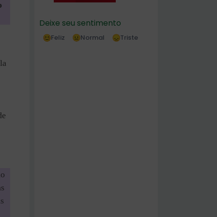
o
Deixe seu sentimento
Feliz
Normal
Triste
la
de
do
as
as