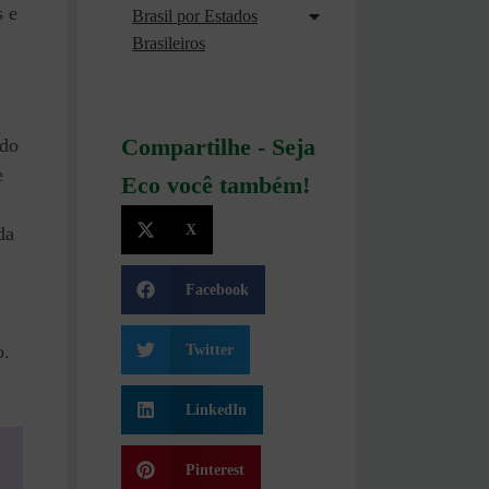
s e
Brasil por Estados
Brasileiros
 do
Compartilhe - Seja
e
Eco você também!
X
da
Facebook
o.
Twitter
LinkedIn
Pinterest