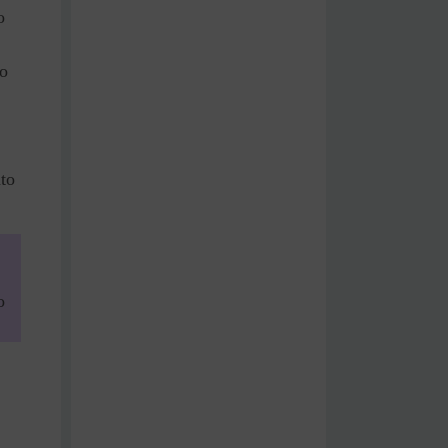
o
lo
to
o