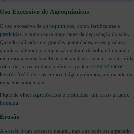
Uso Excessivo de Agroquímicos
agroquímicos,
O uso excessivo de
como fertilizantes e
pesticidas
, é outra causa importante da degradação do solo.
Quando aplicados em grandes quantidades, esses produtos
químicos alteram a composição natural do solo, eliminando
microorganismos benéficos que ajudam a manter sua fertilida
contaminar os
Além disso, os produtos químicos podem
lençóis
f
reáticos
e os corpos d’água próximos, ampliando os
impactos ambientais.
Agrotóxicos e pesticidas: um risco à saúde
Fique de olho:
humana
Erosão
erosão
A
é um processo natural, mas que pode ser agravado