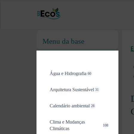
Menu da base
Água e Hidrografia
60
Arquitetura Sustentável
31
Calendário ambiental
28
Clima e Mudanças
108
Climáticas