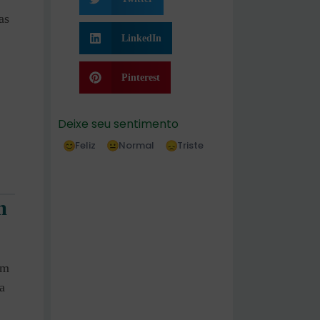
as
LinkedIn
Pinterest
Deixe seu sentimento
Feliz
Normal
Triste
m
um
a