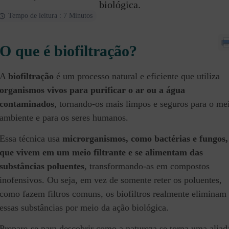
biológica.
Tempo de leitura : 7 Minutos
O que é biofiltração?
A
biofiltração
é um processo natural e eficiente que utiliza
organismos vivos para purificar o ar ou a água
contaminados
, tornando-os mais limpos e seguros para o me
ambiente e para os seres humanos.
Essa técnica usa
microrganismos, como bactérias e fungos,
que vivem em um meio filtrante e se alimentam das
substâncias poluentes
, transformando-as em compostos
inofensivos. Ou seja, em vez de somente reter os poluentes,
como fazem filtros comuns, os biofiltros realmente eliminam
essas substâncias por meio da ação biológica.
Prepare-se para descobrir como a natureza se torna uma aliad