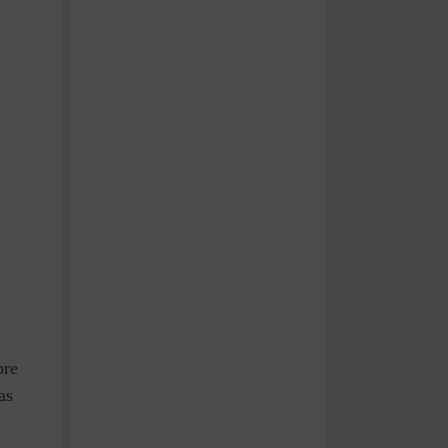
bre
as