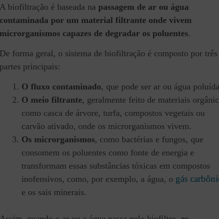
A biofiltração é baseada na
passagem de ar ou água
contaminada por um material filtrante onde vivem
microrganismos capazes de degradar os poluentes
.
De forma geral, o sistema de biofiltração é composto por três
partes principais:
O fluxo contaminado
, que pode ser ar ou água poluída
O meio filtrante
, geralmente feito de materiais orgâni
como casca de árvore, turfa, compostos vegetais ou
carvão ativado, onde os microrganismos vivem.
Os microrganismos
, como bactérias e fungos, que
consomem os poluentes como fonte de energia e
transformam essas substâncias tóxicas em compostos
gás carbôni
inofensivos, como, por exemplo, a água, o
e os sais minerais.
Assim, quando o ar ou a água passa pelo biofiltro,
os