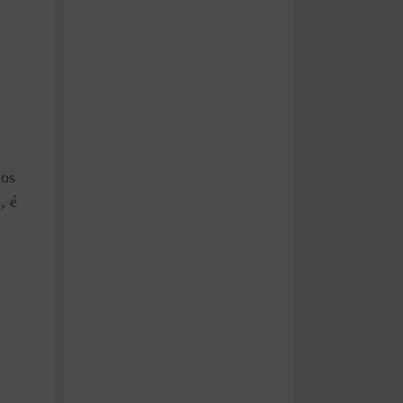
 os
, é