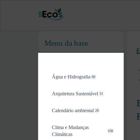
Menu da base
Água e Hidrografia
60
Arquitetura Sustentável
31
Calendário ambiental
28
Clima e Mudanças
108
Climáticas