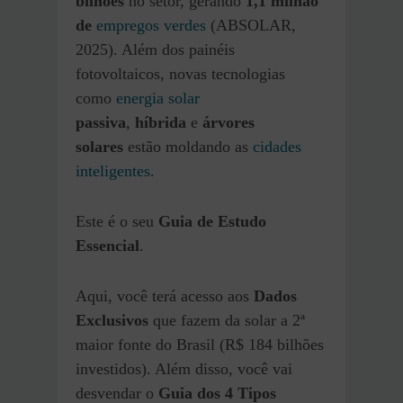
bilhões
no setor, gerando
1,1 milhão
de
empregos verdes
(ABSOLAR,
2025). Além dos painéis
fotovoltaicos, novas tecnologias
como
energia solar
passiva
,
híbrida
e
árvores
solares
estão moldando as
cidades
inteligentes
.
Este é o seu
Guia de Estudo
Essencial
.
Aqui, você terá acesso aos
Dados
Exclusivos
que fazem da solar a 2ª
maior fonte do Brasil (R$ 184 bilhões
investidos). Além disso, você vai
desvendar o
Guia dos 4 Tipos