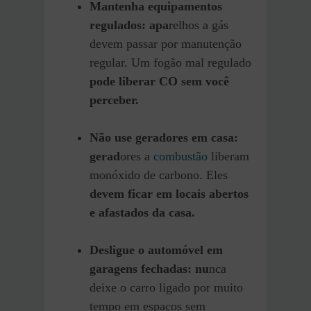
Mantenha equipamentos
regulados: apa
relhos a gás
devem passar por manutenção
regular. Um fogão mal regulado
pode liberar CO sem você
perceber.
Não use geradores em casa:
gerad
ores a
combustão
liberam
monóxido de carbono. Eles
devem ficar em locais abertos
e afastados da casa.
Desligue o automóvel em
garagens fechadas: nu
nca
deixe o carro ligado por muito
tempo em espaços sem