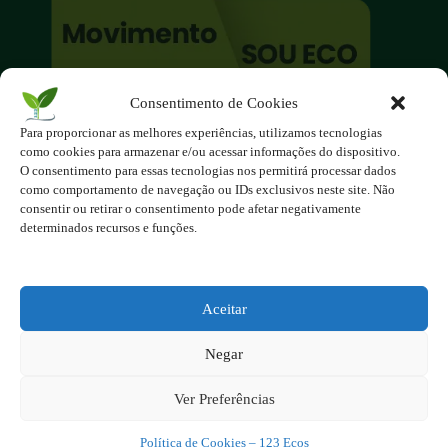
Consentimento de Cookies
O site é um movimento ambientalista!
Para proporcionar as melhores experiências, utilizamos tecnologias
Participe você também!
como cookies para armazenar e/ou acessar informações do dispositivo.
Podemos fazer muito
O consentimento para essas tecnologias nos permitirá processar dados
como comportamento de navegação ou IDs exclusivos neste site. Não
se nos unirmos!
consentir ou retirar o consentimento pode afetar negativamente
determinados recursos e funções.
Inscreva-se na Newsletter
Contato - contato@123ecos.com.br
Política de Privacidade
Aceitar
2025 - Todos os direitos reservados à
Negar
123ecos.com.br
Layout da home e rodapé criado por
Rita Studio
Ver Preferências
Política de Cookies – 123 Ecos