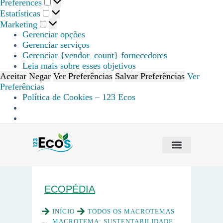
Preferences
Estatísticas
Marketing
Gerenciar opções
Gerenciar serviços
Gerenciar {vendor_count} fornecedores
Leia mais sobre esses objetivos
Aceitar
Negar
Ver Preferências
Salvar Preferências
Ver
Preferências
Política de Cookies – 123 Ecos
GRUPOS DE PERGUNTAS E RESPOSTAS
ECOPÉDIA
INÍCIO
TODOS OS MACROTEMAS
MACROTEMA:
SUSTENTABILIDADE