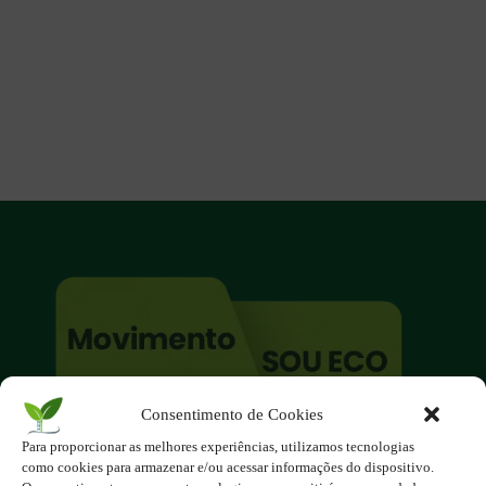
Consentimento de Cookies
O site é um movimento ambientalista!
Para proporcionar as melhores experiências, utilizamos tecnologias
Participe você também!
como cookies para armazenar e/ou acessar informações do dispositivo.