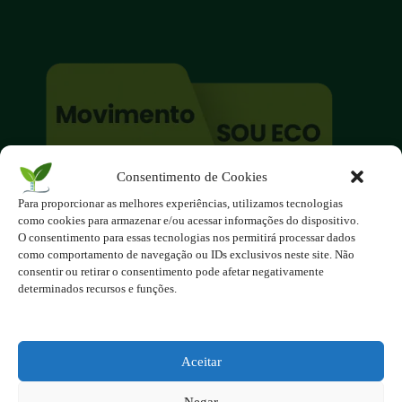
Consentimento de Cookies
O site é um movimento ambientalista!
Para proporcionar as melhores experiências, utilizamos tecnologias
Participe você também!
como cookies para armazenar e/ou acessar informações do dispositivo.
Podemos fazer muito
O consentimento para essas tecnologias nos permitirá processar dados
como comportamento de navegação ou IDs exclusivos neste site. Não
se nos unirmos!
consentir ou retirar o consentimento pode afetar negativamente
determinados recursos e funções.
Inscreva-se na Newsletter
Contato - contato@123ecos.com.br
Política de Privacidade
Aceitar
2025 - Todos os direitos reservados à
Negar