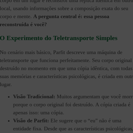
corpo em um lugar e reconstrói uma réplica idêntica em outr
local, usando informações sobre a composição exata do seu
corpo e mente.
A pergunta central é: essa pessoa
reconstruída é você?
O Experimento do Teletransporte Simples
No cenário mais básico, Parfit descreve uma máquina de
teletransporte que funciona perfeitamente. Seu corpo original
destruído no momento em que uma cópia idêntica, com todas
suas memórias e características psicológicas, é criada em out
lugar.
Visão Tradicional:
Muitos argumentam que você morr
porque o corpo original foi destruído. A cópia criada é
apenas isso: uma cópia.
Visão de Parfit:
Ele sugere que o “eu” não é uma
entidade fixa. Desde que as características psicológicas