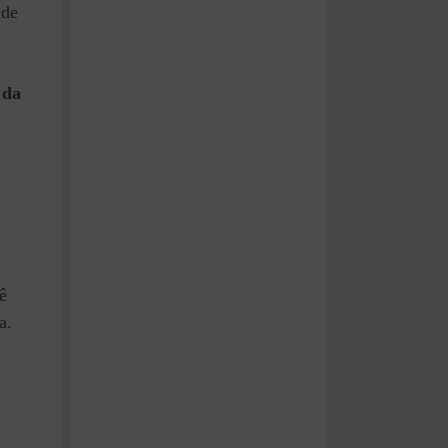
ade
 da
ê
a.
”