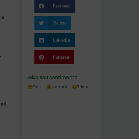
Facebook
ia
Twitter
e
LinkedIn
.
Pinterest
Deixe seu sentimento
Feliz
Normal
Triste
and