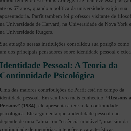
tornou fellow do All Souls College. Ele manteve essa posição
até os 67 anos, quando a política da universidade exigiu sua
aposentadoria. Parfit também foi professor visitante de filosof
na Universidade de Harvard, na Universidade de Nova York 
na Universidade Rutgers.
Sua atuação nessas instituições consolidou sua posição como
um dos principais pensadores sobre identidade pessoal e ética
Identidade Pessoal: A Teoria da
Continuidade Psicológica
Uma das maiores contribuições de Parfit está no campo da
identidade pessoal. Em seu livro mais conhecido,
“Reasons 
Persons” (1984)
, ele apresenta a teoria da continuidade
psicológica. Ele argumenta que a identidade pessoal não
depende de uma “alma” ou “essência imutável”, mas sim da
continuidade de memórias, intenções e características