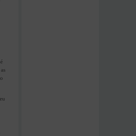
o
 é
 as
ro
eu
,