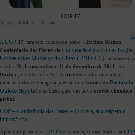
COP 17
Tempo de leitura : 5 Minutos
COP
A
17
, também conhecida como a
Décima Sétima
Convenção-Quadro das Nações
Conferência das Partes
da
Unidas sobre Mudança do Clima (UNFCCC)
, ocorreu entr
os dias
28 de novembro e 11 de dezembro de 2011
, em
Durban
, na África do Sul. A conferência foi marcada por
Protocolo
intensos debates e negociações sobre o
futuro do
Quioto (Kyoto
)
e as bases para um novo
acordo climático
global
.
COP – Conferência das Partes – O que é, sua origem e
importância
COP 15
CO
Após o impasse na
e os avanços moderados na