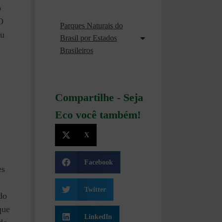
o
O
Parques Naturais do
eu
Brasil por Estados
Brasileiros
P
Compartilhe - Seja
Eco você também!
X
Facebook
es
Twitter
do
que
LinkedIn