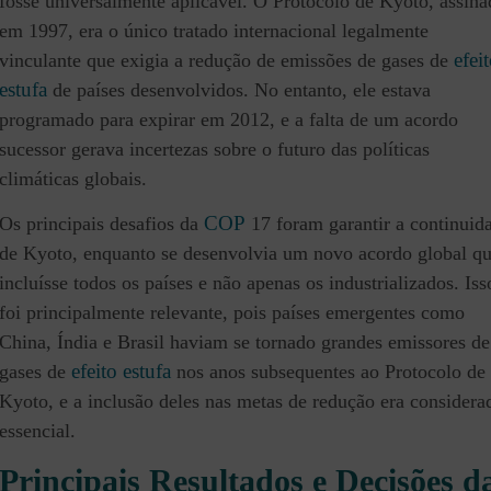
fosse universalmente aplicável. O Protocolo de Kyoto, assin
em 1997, era o único tratado internacional legalmente
efei
vinculante que exigia a redução de emissões de gases de
estufa
de países desenvolvidos. No entanto, ele estava
programado para expirar em 2012, e a falta de um acordo
sucessor gerava incertezas sobre o futuro das políticas
climáticas globais.
COP
Os principais desafios da
17 foram garantir a continuid
de Kyoto, enquanto se desenvolvia um novo acordo global q
incluísse todos os países e não apenas os industrializados. Iss
foi principalmente relevante, pois países emergentes como
China, Índia e Brasil haviam se tornado grandes emissores de
efeito estufa
gases de
nos anos subsequentes ao Protocolo de
Kyoto, e a inclusão deles nas metas de redução era considera
essencial.
Principais Resultados e Decisões d