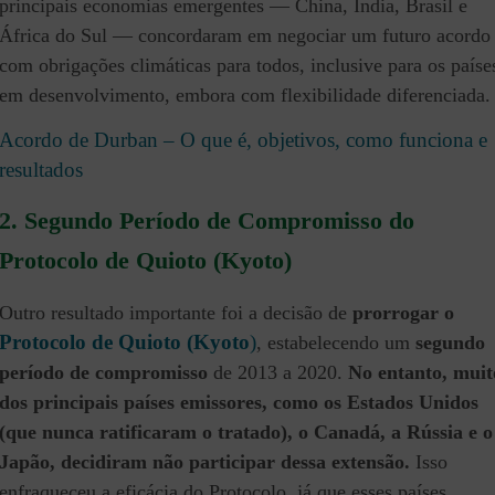
principais economias emergentes — China, Índia, Brasil e
África do Sul — concordaram em negociar um futuro acordo
com obrigações climáticas para todos, inclusive para os paíse
em desenvolvimento, embora com flexibilidade diferenciada.
Acordo de Durban – O que é, objetivos, como funciona e
resultados
2.
Segundo Período de Compromisso do
Protocolo de Quioto (Kyoto
)
Outro resultado importante foi a decisão de
prorrogar o
Protocolo de Quioto (Kyoto
)
, estabelecendo um
segundo
período de compromisso
de 2013 a 2020.
No entanto, muit
dos principais países emissores, como os Estados Unidos
(que nunca ratificaram o tratado), o Canadá, a Rússia e o
Japão, decidiram não participar dessa extensão.
Isso
enfraqueceu a eficácia do Protocolo, já que esses países