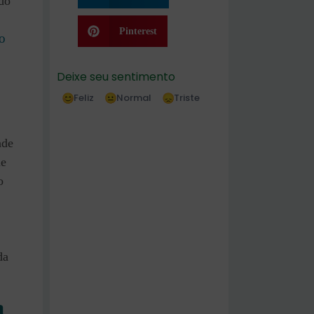
ado
Pinterest
to
Deixe seu sentimento
Feliz
Normal
Triste
ade
ue
o
da
a