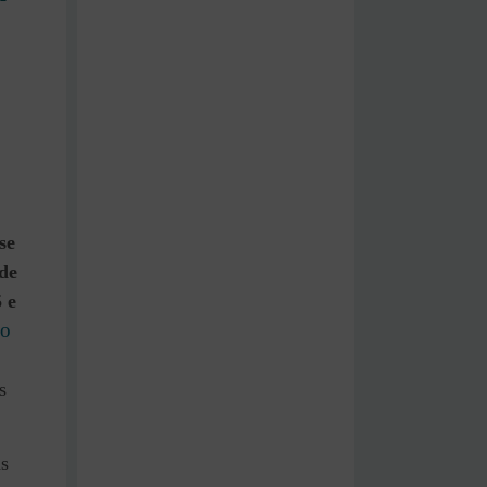
se
de
 e
lo
s
as