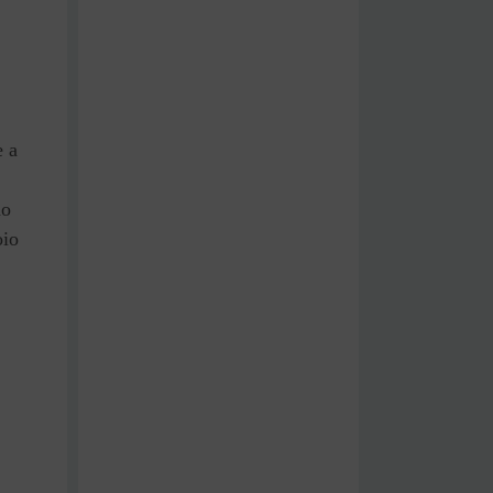
e a
ão
oio