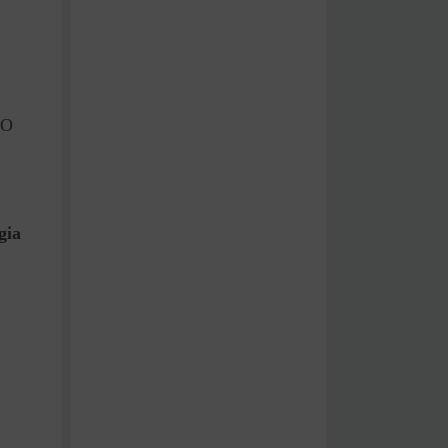
 O
gia