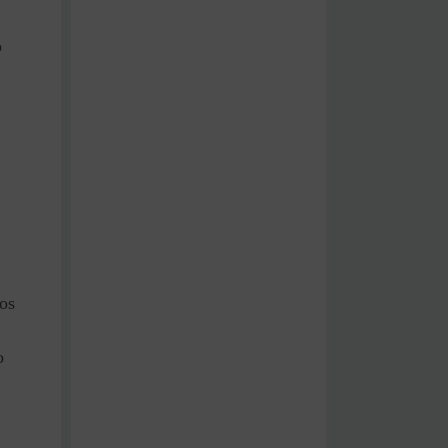
o
dos
o