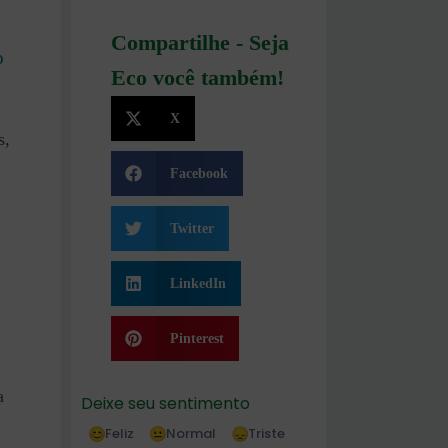
Compartilhe - Seja
o
Eco você também!
X
s,
Facebook
Twitter
LinkedIn
Pinterest
a
Deixe seu sentimento
Feliz
Normal
Triste