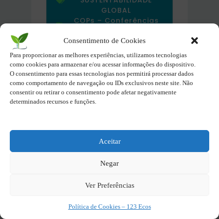
GLOBAL
COPs – Conferências
Mundiais
Tag -
Governança
Consentimento de Cookies
Ambiental
,
Justiça
Para proporcionar as melhores experiências, utilizamos tecnologias
Climática
,
Mudanças
como cookies para armazenar e/ou acessar informações do dispositivo.
Climáticas no Brasil
O consentimento para essas tecnologias nos permitirá processar dados
como comportamento de navegação ou IDs exclusivos neste site. Não
consentir ou retirar o consentimento pode afetar negativamente
Atualizado em:
31/08/2024
determinados recursos e funções.
Pastas Ecopédia
Aceitar
Clima e Governança
Negar
Recusos Naturais, Natureza e
Ver Preferências
Biodiversidade
Política de Cookies – 123 Ecos
Resíduos e Economia