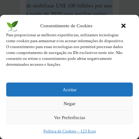
de mobilizar US$ 100 bilhões por ano
a partir de 2020 para auxiliar países
em desenvolvimento em ações de
Consentimento de Cookies
mitigação e adaptação à mudança do
Para proporcionar as melhores experiências, utilizamos tecnologias
clima
.
como cookies para armazenar e/ou acessar informações do dispositivo.
O consentimento para essas tecnologias nos permitirá processar dados
como comportamento de navegação ou IDs exclusivos neste site. Não
Indicador:
Fluxo total de recursos
consentir ou retirar o consentimento pode afetar negativamente
financeiros internacionais para países
determinados recursos e funções.
em desenvolvimento para o combate à
mudança do
clima
.
Aceitar
Situação
atual da meta 13.a
Negar
do ODS 13 no Brasil
–
Financiamento Climático
Ver Preferências
para Países em
Desenvolvimento no Brasil
Política de Cookies – 123 Ecos