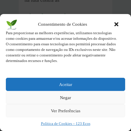
na luta contra as
Dicasde pesquisa para
Sustentabilidade Política
Consentimento de Cookies
Para proporcionar as melhores experiências, utilizamos tecnologias
Publicações Acadêmicas:
como cookies para armazenar e/ou acessar informações do dispositivo.
O consentimento para essas tecnologias nos permitirá processar dados
como comportamento de navegação ou IDs exclusivos neste site. Não
Livros:
consentir ou retirar o consentimento pode afetar negativamente
determinados recursos e funções.
Veja também:
Aceitar
ODS 8 – Trabalho Decente e
Crescimento Econômico – o
Negar
que é, metas
Ver Preferências
ODS 16 – Paz, Justiça e
Política de Cookies – 123 Ecos
Instituições Eficazes -