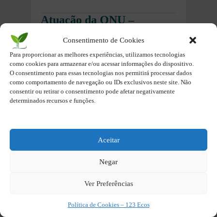
Atuação da ONU –
Reflexão – Objetivos de
Consentimento de Cookies
estão
desenvolvimento sustentável
Para proporcionar as melhores experiências, utilizamos tecnologias
sendo alcançados?
como cookies para armazenar e/ou acessar informações do dispositivo.
O consentimento para essas tecnologias nos permitirá processar dados
A resposta curta à pergunta “é
como comportamento de navegação ou IDs exclusivos neste site. Não
possível alcançar os ODS?” é: não
consentir ou retirar o consentimento pode afetar negativamente
determinados recursos e funções.
completamente, ao menos não no
ritmo atual.
Aceitar
Desde a consolidação do conceito de
desenvolvimento sustentável
na ECO-
Negar
92, passados mais de 30 anos, os
avanços foram desiguais e muitas
Ver Preferências
metas continuam distantes. Embora os
Política de Cookies – 123 Ecos
17 ODS representem um esforço