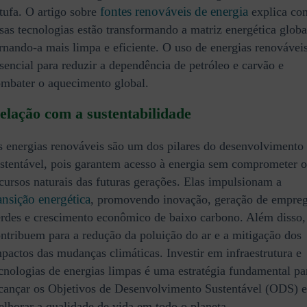
fontes renováveis de energia
tufa. O artigo sobre
explica co
sas tecnologias estão transformando a matriz energética globa
rnando-a mais limpa e eficiente. O uso de energias renovávei
sencial para reduzir a dependência de petróleo e carvão e
mbater o aquecimento global.
elação com a sustentabilidade
 energias renováveis são um dos pilares do desenvolvimento
stentável, pois garantem acesso à energia sem comprometer o
cursos naturais das futuras gerações. Elas impulsionam a
ansição energética
, promovendo inovação, geração de empre
rdes e crescimento econômico de baixo carbono. Além disso,
ntribuem para a redução da poluição do ar e a mitigação dos
pactos das mudanças climáticas. Investir em infraestrutura e
cnologias de energias limpas é uma estratégia fundamental pa
cançar os Objetivos de Desenvolvimento Sustentável (ODS) e
lhorar a qualidade de vida em todo o planeta.