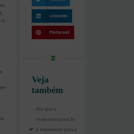
mo
l,
LinkedIn
s é
Pinterest
s
Veja
gos
também
Por que a
ra
evapotranspiração
é importante para o