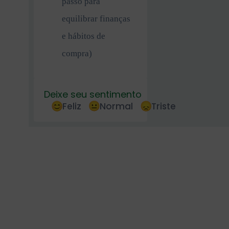
passo para
equilibrar finanças
e hábitos de
compra)
Deixe seu sentimento
Feliz
Normal
Triste