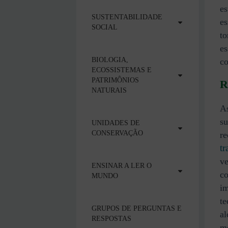
es
SUSTENTABILIDADE
es
SOCIAL
to
es
BIOLOGIA,
co
ECOSSISTEMAS E
PATRIMÔNIOS
R
NATURAIS
As
su
UNIDADES DE
CONSERVAÇÃO
re
tr
ve
ENSINAR A LER O
co
MUNDO
im
te
GRUPOS DE PERGUNTAS E
al
RESPOSTAS
me