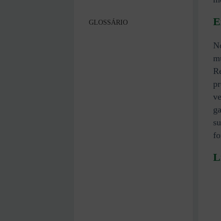
E
GLOSSÁRIO
No
mu
Re
pr
v
ga
su
fo
L