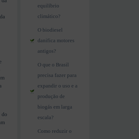
 da
equilíbrio
,
climático?
ida
O biodiesel
danifica motores
antigos?
e
O que o Brasil
o
precisa fazer para
êm
a
expandir o uso e a
produção de
biogás em larga
 do
escala?
tam
Como reduzir o