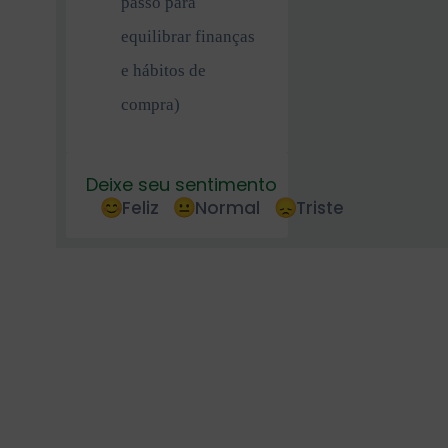
passo para
equilibrar finanças
e hábitos de
compra)
Deixe seu sentimento
Feliz
Normal
Triste