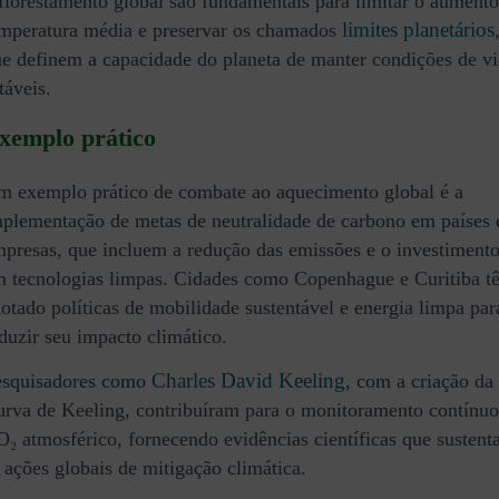
florestamento global são fundamentais para limitar o aumento
limites planetários
mperatura média e preservar os chamados
e definem a capacidade do planeta de manter condições de v
táveis.
xemplo prático
 exemplo prático de combate ao aquecimento global é a
plementação de metas de neutralidade de carbono em países 
presas, que incluem a redução das emissões e o investiment
 tecnologias limpas. Cidades como Copenhague e Curitiba t
otado políticas de mobilidade sustentável e energia limpa par
duzir seu impacto climático.
Charles David Keeling
esquisadores como
, com a criação da
rva de Keeling, contribuíram para o monitoramento contínuo
₂ atmosférico, fornecendo evidências científicas que susten
 ações globais de mitigação climática.