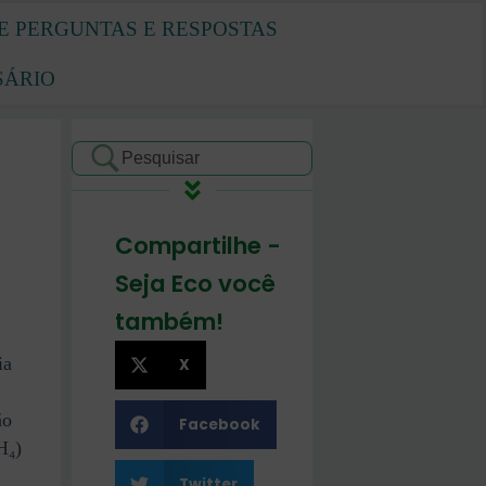
E PERGUNTAS E RESPOSTAS
SÁRIO
Compartilhe -
Seja Eco você
também!
ia
X
ão
Facebook
H₄)
Twitter