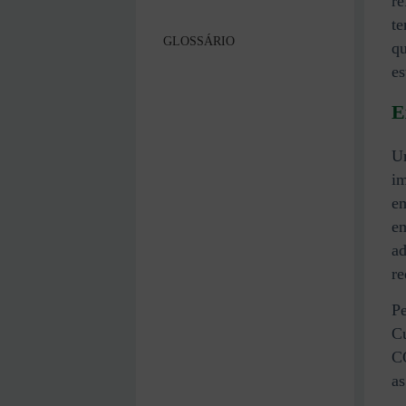
re
te
GLOSSÁRIO
qu
es
E
Um
im
em
em
ad
re
P
Cu
CO
as