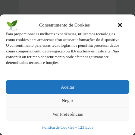
Pastas Ecopédia
Consentimento de Cookies
Clima e Governança
Para proporcionar as melhores experiências, utilizamos tecnologias
como cookies para armazenar e/ou acessar informações do dispositivo.
O consentimento para essas tecnologias nos permitirá processar dados
Recusos Naturais, Natureza e
como comportamento de navegação ou IDs exclusivos neste site. Não
Biodiversidade
consentir ou retirar o consentimento pode afetar negativamente
determinados recursos e funções.
Resíduos e Economia
Circular
Aceitar
Inovação e Tecnologia Verde
Negar
Sociedade e Cultura
Sustentável
Ver Preferências
Parques Naturais do Brasil
Política de Cookies – 123 Ecos
por Estados Brasileiros