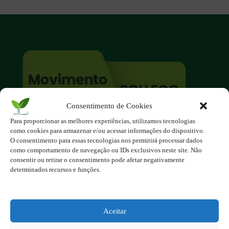
Consentimento de Cookies
Para proporcionar as melhores experiências, utilizamos tecnologias
O site é um movimento ambientalista!
como cookies para armazenar e/ou acessar informações do dispositivo.
Participe você também!
O consentimento para essas tecnologias nos permitirá processar dados
Podemos fazer muito
como comportamento de navegação ou IDs exclusivos neste site. Não
consentir ou retirar o consentimento pode afetar negativamente
se nos unirmos!
determinados recursos e funções.
Inscreva-se na Newsletter
Contato - contato@123ecos.com.br
Aceitar
Política de Privacidade