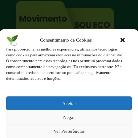
Consentimento de Cookies
O site é um movimento ambientalista!
Para proporcionar as melhores experiências, utilizamos tecnologias
Participe você também!
como cookies para armazenar e/ou acessar informações do dispositivo.
Podemos fazer muito
O consentimento para essas tecnologias nos permitirá processar dados
como comportamento de navegação ou IDs exclusivos neste site. Não
se nos unirmos!
consentir ou retirar o consentimento pode afetar negativamente
determinados recursos e funções.
Inscreva-se na Newsletter
Contato - contato@123ecos.com.br
Política de Privacidade
Aceitar
2025 - Todos os direitos reservados à
Negar
123ecos.com.br
Layout da home e rodapé criado por
Rita Studio
Ver Preferências