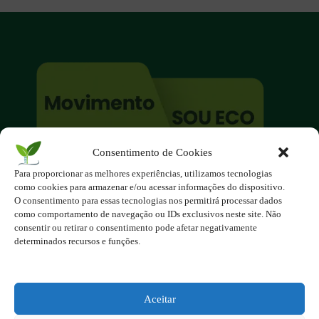
Consentimento de Cookies
O site é um movimento ambientalista!
Para proporcionar as melhores experiências, utilizamos tecnologias
Participe você também!
como cookies para armazenar e/ou acessar informações do dispositivo.
Podemos fazer muito
O consentimento para essas tecnologias nos permitirá processar dados
como comportamento de navegação ou IDs exclusivos neste site. Não
se nos unirmos!
consentir ou retirar o consentimento pode afetar negativamente
determinados recursos e funções.
Inscreva-se na Newsletter
Contato - contato@123ecos.com.br
Política de Privacidade
Aceitar