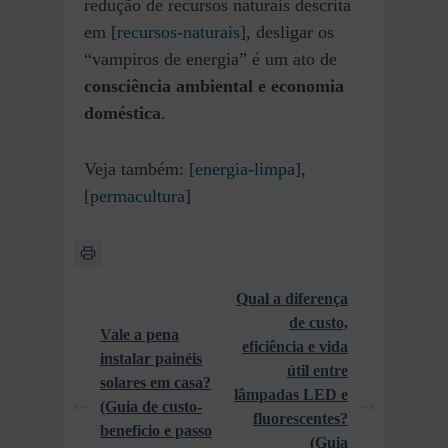
redução de recursos naturais descrita
em [
recursos-naturais
], desligar os
“vampiros de energia” é um ato de
consciência ambiental e economia
doméstica
.
Veja também: [
energia-limpa
],
[
permacultura
]
Qual a diferença
de custo,
Vale a pena
eficiência e vida
instalar painéis
útil entre
solares em casa?
lâmpadas LED e
(Guia de custo-
fluorescentes?
benefício e passo
(Guia