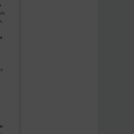
s
 de
s.
 a
 o
m