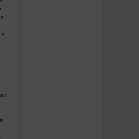
a
u
so.
que
l
gem
ie
s