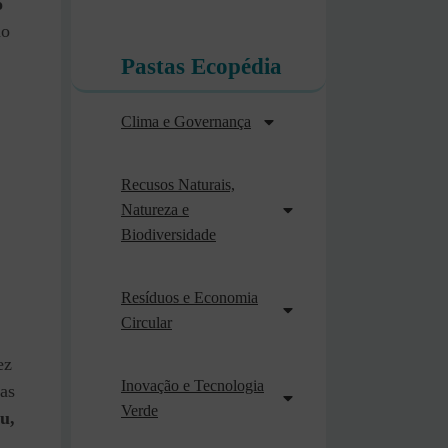
o
ão
Pastas Ecopédia
Clima e Governança
Recusos Naturais,
Natureza e
Biodiversidade
Resíduos e Economia
Circular
ez
Inovação e Tecnologia
sas
Verde
u,