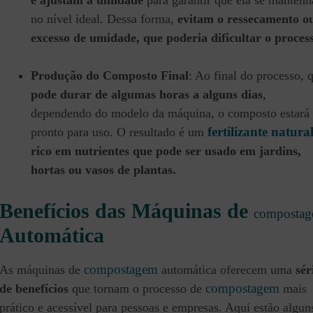
e ajustam a umidade
para garantir que ela se mantenh
no nível ideal. Dessa forma,
evitam o ressecamento o
excesso de umidade, que poderia dificultar o proces
Produção do Composto Final
: Ao final do processo, 
pode durar de algumas horas a alguns dias
,
dependendo do modelo da máquina, o composto estará
fertilizante natura
pronto para uso. O resultado é um
rico em nutrientes que pode ser usado em jardins,
hortas ou vasos de plantas.
Benefícios das Máquinas de
composta
Automática
compostagem
As máquinas de
automática oferecem uma
sér
compostagem
de benefícios
que tornam o processo de
mais
prático e acessível para pessoas e empresas. Aqui estão algun