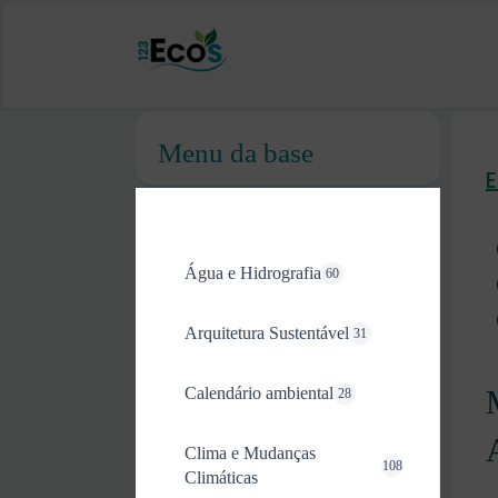
Menu da base
Água e Hidrografia
60
Arquitetura Sustentável
31
Calendário ambiental
28
Clima e Mudanças
108
Climáticas