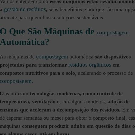
Vamos entender como
essas máquinas estão revolucionand
gestão de resíduos
a
,
seus benefícios e por que são uma opç
atraente para quem busca soluções sustentáveis.
O Que São Máquinas de
compostagem
Automática?
compostagem
As máquinas de
automática
são dispositivos
resíduos orgânicos
projetados para transformar
em
compostos nutritivos para o solo,
acelerando o processo de
compostagem
.
Elas utilizam
tecnologias modernas, como controle de
temperatura, ventilação
e, em alguns modelos,
adição de
enzimas que aceleram a decomposição dos resíduos.
Em v
de esperar semanas ou meses para obter o composto final, es
máquinas
conseguem produzir adubo em questão de dias o
em alguns casos, até em horas.