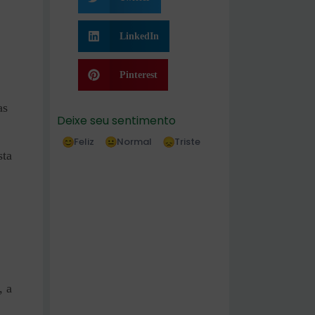
LinkedIn
Pinterest
as
Deixe seu sentimento
Feliz
Normal
Triste
sta
, a