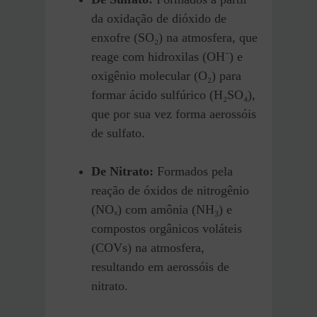
da oxidação de dióxido de
enxofre (SO₂) na atmosfera, que
reage com hidroxilas (OH⁻) e
oxigênio molecular (O₂) para
formar ácido sulfúrico (H₂SO₄),
que por sua vez forma aerossóis
de sulfato.
De Nitrato:
Formados pela
reação de óxidos de nitrogênio
(NOₓ) com amônia (NH₃) e
compostos orgânicos voláteis
(COVs) na atmosfera,
resultando em aerossóis de
nitrato.