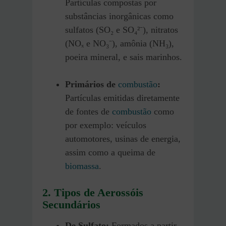
Partículas compostas por
substâncias inorgânicas como
sulfatos (SO₂ e SO₄²⁻), nitratos
(NOₓ e NO₃⁻), amônia (NH₃),
poeira mineral, e sais marinhos.
Primários de
combustão
:
Partículas emitidas diretamente
de fontes de
combustão
como
por exemplo: veículos
automotores, usinas de energia,
assim como a queima de
biomassa
.
2. Tipos de Aerossóis
Secundários
De
Sulfato:
Formados a partir