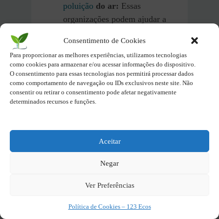
poluição
do ar:
Essas
organizações podem ajudar a
pressionar os governos, bem
Consentimento de Cookies
como as empresas, a tomar
Para proporcionar as melhores experiências, utilizamos tecnologias
medidas para reduzir a
poluição
como cookies para armazenar e/ou acessar informações do dispositivo.
do ar.
O consentimento para essas tecnologias nos permitirá processar dados
como comportamento de navegação ou IDs exclusivos neste site. Não
consentir ou retirar o consentimento pode afetar negativamente
Alternativas aos Aerossóis
determinados recursos e funções.
Opte por versões em spray que
utilizam um sistema de pump
Aceitar
pressurizado por ar, sem a
necessidade de propelentes. Utilize
Negar
produtos que não sejam aerossóis,
como cremes, loções ou géis, quando
Ver Preferências
possível.
Política de Cookies – 123 Ecos